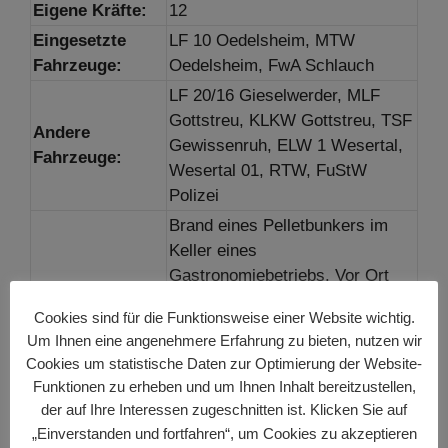
Eigene Kräfte:
12
Eingesetzte
LF 10 Oedelsheim, MTW
Fahrzeuge:
Oedelsheim, FwA Schlauch
LF 20/16 Gieselwerder, MLF
Gottstreu, KLKW Gottstreu, TSF
Andere
Gewissenruh, ELW 1 Wesertal,
Fahrzeuge:
Wesertal 01, RTW, FuStW
Polizei
Brand eines Pelletbunkers im
Keller eines
Gastronomiebetriebs. Vor Ort
stellten wir vier
Bericht:
Cookies sind für die Funktionsweise einer Website wichtig.
Atemschutzgeräteträger und
Um Ihnen eine angenehmere Erfahrung zu bieten, nutzen wir
blieben in Einsatzbereitschaft,
Cookies um statistische Daten zur Optimierung der Website-
bis gemeldet wurde, dass das
Funktionen zu erheben und um Ihnen Inhalt bereitzustellen,
Feuer aus ist.
der auf Ihre Interessen zugeschnitten ist. Klicken Sie auf
„Einverstanden und fortfahren“, um Cookies zu akzeptieren