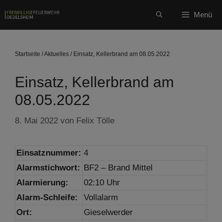
Zum
Menü
Inhalt
springen
Startseite
/
Aktuelles
/
Einsatz, Kellerbrand am 08.05.2022
Einsatz, Kellerbrand am
08.05.2022
8. Mai 2022
von
Felix Tölle
Einsatznummer:
4
Alarmstichwort:
BF2 – Brand Mittel
Alarmierung:
02:10 Uhr
Alarm-Schleife:
Vollalarm
Ort:
Gieselwerder