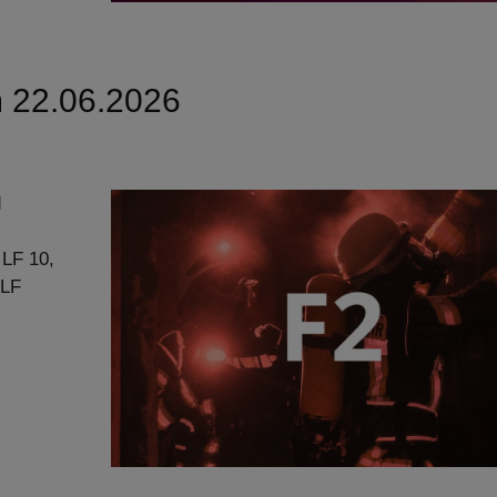
m 22.06.2026
d
 LF 10,
 LF