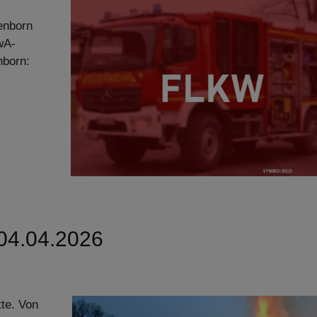
enborn
wA-
nborn:
 04.04.2026
tte. Von