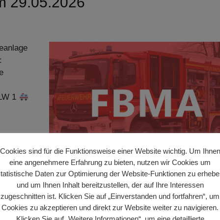
m 29.05.2026
eanlage
:
e
ELW 1
Cookies sind für die Funktionsweise einer Website wichtig. Um Ihne
eine angenehmere Erfahrung zu bieten, nutzen wir Cookies um
tatistische Daten zur Optimierung der Website-Funktionen zu erheb
und um Ihnen Inhalt bereitzustellen, der auf Ihre Interessen
zugeschnitten ist. Klicken Sie auf „Einverstanden und fortfahren“, um
sübung des Landkreis Kassel
Cookies zu akzeptieren und direkt zur Website weiter zu navigieren.
Klicken Sie auf „Weitere Informationen“, um eine detaillierte