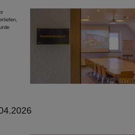
hr
rliefen,
urde
.04.2026