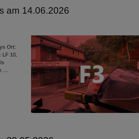
us am 14.06.2026
ys Ort:
: LF 10,
ls
en …