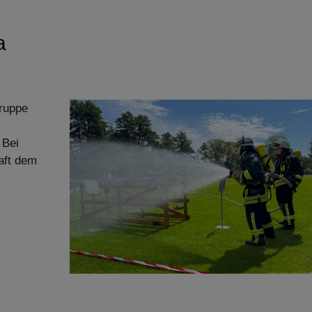
a
Gruppe
 Bei
aft dem