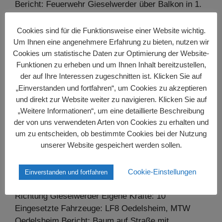
Bericht: Feuerwehr Gieselwerder über Balkon in 1.
OG vor – Tür von innen geöffnet – keine
Einsatztätigkeit …
Cookies sind für die Funktionsweise einer Website wichtig.
Um Ihnen eine angenehmere Erfahrung zu bieten, nutzen wir
Cookies um statistische Daten zur Optimierung der Website-
Weiterlesen…
Funktionen zu erheben und um Ihnen Inhalt bereitzustellen,
der auf Ihre Interessen zugeschnitten ist. Klicken Sie auf
„Einverstanden und fortfahren“, um Cookies zu akzeptieren
und direkt zur Website weiter zu navigieren. Klicken Sie auf
Einsatz, Baum auf Straße am
„Weitere Informationen“, um eine detaillierte Beschreibung
12.07.2015
der von uns verwendeten Arten von Cookies zu erhalten und
um zu entscheiden, ob bestimmte Cookies bei der Nutzung
12. Juli 2015
unserer Website gespeichert werden sollen.
Einsatz: Baum auf Straße Einsatznummer: 9
Cookie-Einstellungen
Einverstanden und fortfahren
Alarmierung: 19:54 Uhr Ort: Oedelsheim – L561
Richtung Gieselwerder Eigene Kräfte: 10
Eingesetzte Fahrzeuge: LF8 Oedelsheim, MTW
Oedelsheim Bericht: Baum auf Straße mit