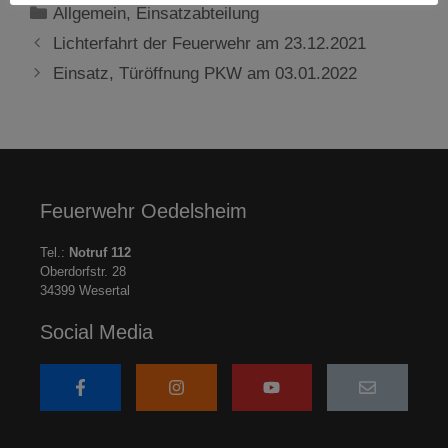
Kategorien
Allgemein
,
Einsatzabteilung
Lichterfahrt der Feuerwehr am 23.12.2021
Einsatz, Türöffnung PKW am 03.01.2022
Feuerwehr Oedelsheim
Tel.:
Notruf 112
Oberdorfstr. 28
34399 Wesertal
Social Media