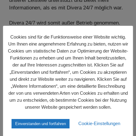
unserer Leistelle unterstützt und bietet mehr
Informationen, als es mit Divera 24/7 möglich war.
Divera 24/7 wird somit außer Betrieb genommen.
Diese erste Handy-Zusatzalarmierung hat uns gute
Cookies sind für die Funktionsweise einer Website wichtig.
Dienste geleistet. Zu einem Zeitpunkt, wo die alten
Um Ihnen eine angenehmere Erfahrung zu bieten, nutzen wir
analogen Melder immer störanfälliger wurden und
Cookies um statistische Daten zur Optimierung der Website-
nach und nach ausfielen und wir einen erfreulichen
Funktionen zu erheben und um Ihnen Inhalt bereitzustellen,
Zuwachs an Aktiven hatten, musste eine Lösung
der auf Ihre Interessen zugeschnitten ist. Klicken Sie auf
her. Denn digitale Melder waren noch längst nicht in
„Einverstanden und fortfahren“, um Cookies zu akzeptieren
Sicht. Mit Divera 24/7 stand uns eine Software zur
und direkt zur Website weiter zu navigieren. Klicken Sie auf
Verfügung, deren kostenloser Funktionsumfang
„Weitere Informationen“, um eine detaillierte Beschreibung
unsere Bedürfnisse abdeckte. Neue, junge Aktive
der von uns verwendeten Arten von Cookies zu erhalten und
konnten wir so schnell und unkompliziert mit einer
um zu entscheiden, ob bestimmte Cookies bei der Nutzung
Alarmierungsfunktion ausstatten. Vielen Dank an
unserer Website gespeichert werden sollen.
alle, die die Umsetzung des Projektes unterstützt
haben.
Cookie-Einstellungen
Einverstanden und fortfahren