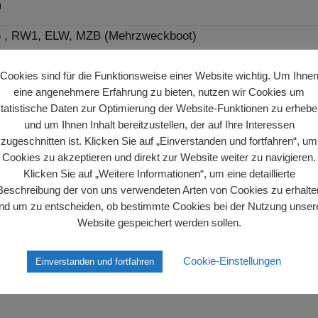
m
6 , RW1, ELW, MZB (Mehrzweckboot)
Cookies sind für die Funktionsweise einer Website wichtig. Um Ihne
Taucher)
eine angenehmere Erfahrung zu bieten, nutzen wir Cookies um
tatistische Daten zur Optimierung der Website-Funktionen zu erheb
und um Ihnen Inhalt bereitzustellen, der auf Ihre Interessen
zugeschnitten ist. Klicken Sie auf „Einverstanden und fortfahren“, um
Cookies zu akzeptieren und direkt zur Website weiter zu navigieren.
Klicken Sie auf „Weitere Informationen“, um eine detaillierte
t
Beschreibung der von uns verwendeten Arten von Cookies zu erhalte
wurde die Feuerwehr Oedelsheim zur Rettung einer Person 
nd um zu entscheiden, ob bestimmte Cookies bei der Nutzung unser
wurde am Morgen als vermisst gemeldet.
Website gespeichert werden sollen.
Cookie-Einstellungen
Einverstanden und fortfahren