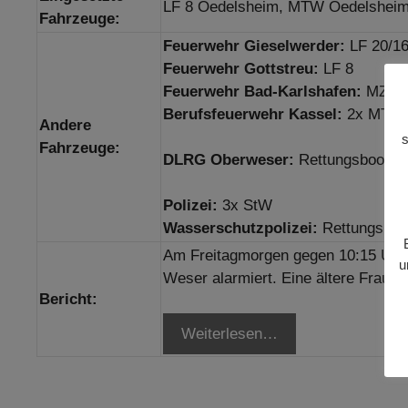
LF 8 Oedelsheim, MTW Oedelshei
Fahrzeuge:
Feuerwehr Gieselwerder:
LF 20/1
Feuerwehr Gottstreu:
LF 8
Feuerwehr Bad-Karlshafen:
MZB
Berufsfeuerwehr Kassel:
2x MTW (
Andere
s
Fahrzeuge:
DLRG Oberweser:
Rettungsboot
Polizei:
3x StW
Wasserschutzpolizei:
Rettungsboo
Am Freitagmorgen gegen 10:15 Uhr 
u
Weser alarmiert. Eine ältere Frau 
Bericht:
Weiterlesen…