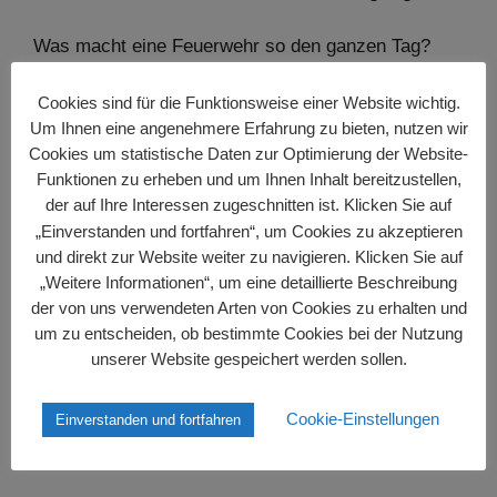
Was macht eine Feuerwehr so den ganzen Tag?
Wie ist es, alarmiert zu werden und sofort zur Hilfe
zu eilen? Um
15:30 Uhr
gab es hier schon den
Cookies sind für die Funktionsweise einer Website wichtig.
ersten Eindruck: Alarm! Personenrettung aus einem
Um Ihnen eine angenehmere Erfahrung zu bieten, nutzen wir
Cookies um statistische Daten zur Optimierung der Website-
Bacheinlauf. Beim Eintreffen schrie ein Kind laute
Funktionen zu erheben und um Ihnen Inhalt bereitzustellen,
Schreie aus. Der Angriffstrupp eilt zur Betreuung
der auf Ihre Interessen zugeschnitten ist. Klicken Sie auf
und wird mit einem Rettungsknoten gesichert.
„Einverstanden und fortfahren“, um Cookies zu akzeptieren
Andere Trupps rüsten sich mit Warnwesten und
und direkt zur Website weiter zu navigieren. Klicken Sie auf
Faltdreiecken aus und sichern den Verkehr ab. Mit
„Weitere Informationen“, um eine detaillierte Beschreibung
einer Trage wird das Kind gerettet und dem
der von uns verwendeten Arten von Cookies zu erhalten und
Rettungsdienst übergeben.
um zu entscheiden, ob bestimmte Cookies bei der Nutzung
unserer Website gespeichert werden sollen.
Weiterlesen…
Cookie-Einstellungen
Einverstanden und fortfahren